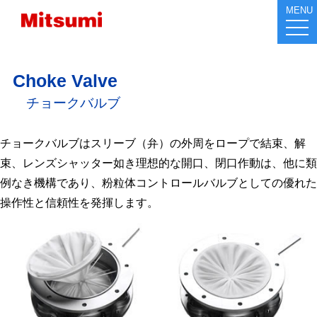
MENU
tog
nav
Choke Valve
チョークバルブ
チョークバルブはスリーブ（弁）の外周をロープで結束、解
束、レンズシャッター如き理想的な開口、閉口作動は、他に類
例なき機構であり、粉粒体コントロールバルブとしての優れた
操作性と信頼性を発揮します。