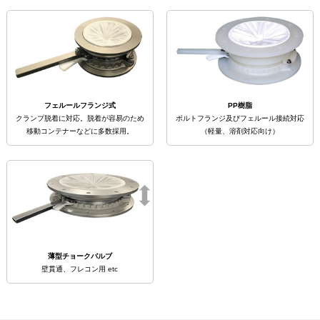
フェルールフランジ式
PP樹脂
クランプ脱着に対応。脱着が容易のため
ボルトフランジ及びフェルール接続対応
移動コンテナーなどに多数採用。
（軽量、溶剤対応向け）
薄型チョークバルブ
壁貫通、フレコン用 etc